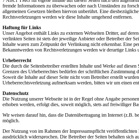
7 Abs.1 TMG für eigene Inhalte auf diesen Seiten nach den allgemeine
fremde Informationen zu überwachen oder nach Umständen zu forschen
allgemeinen Gesetzen bleiben hiervon unberührt. Eine diesbezüglich
Rechtsverletzungen werden wir diese Inhalte umgehend entfernen.
Haftung für Links
Unser Angebot enthält Links zu externen Webseiten Dritter, auf dere
verlinkten Seiten ist stets der jeweilige Anbieter oder Betreiber der
Inhalte waren zum Zeitpunkt der Verlinkung nicht erkennbar. Eine per
Bekanntwerden von Rechtsverletzungen werden wir derartige Links 
Urheberrecht
Die durch die Seitenbetreiber erstellten Inhalte und Werke auf diese
Grenzen des Urheberrechtes bedürfen der schriftlichen Zustimmung des
Soweit die Inhalte auf dieser Seite nicht vom Betreiber erstellt wurde
Urheberrechtsverletzung aufmerksam werden, bitten wir um einen en
Datenschutz
Die Nutzung unserer Webseite ist in der Regel ohne Angabe persone
erhoben werden, erfolgt dies, soweit möglich, stets auf freiwilliger
Wir weisen darauf hin, dass die Datenübertragung im Internet (z.B. b
möglich.
Der Nutzung von im Rahmen der Impressumspflicht veröffentlichten K
ausdrücklich widersprochen. Die Betreiber der Seiten behalten sich 