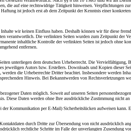
n Gesetzen verantwortlich. Nach §§ 8 bis 10 TMG sind wir als Dienstean
, die auf eine rechtswidrige Tätigkeit hinweisen. Verpflichtungen z
e Haftung ist jedoch erst ab dem Zeitpunkt der Kenntnis einer konkre
n Inhalte wir keinen Einfluss haben. Deshalb können wir für diese fre
 Seiten verantwortlich. Die verlinkten Seiten wurden zum Zeitpunkt der
manente inhaltliche Kontrolle der verlinkten Seiten ist jedoch ohne ko
umgehend entfernen.
n Seiten unterliegen dem deutschen Urheberrecht. Die Vervielfältigung,
 jeweiligen Autors bzw. Erstellers. Downloads und Kopien dieser Seite
n, werden die Urheberrechte Dritter beachtet. Insbesondere werden Inhal
tsprechenden Hinweis. Bei Bekanntwerden von Rechtsverletzungen wer
nbezogener Daten möglich. Soweit auf unseren Seiten personenbezogen
 Basis. Diese Daten werden ohne Ihre ausdrückliche Zustimmung nicht an
ei der Kommunikation per E-Mail) Sicherheitslücken aufweisen kann. Ei
ontaktdaten durch Dritte zur Übersendung von nicht ausdrücklich ang
ausdrücklich rechtliche Schritte im Falle der unverlangten Zusendung 