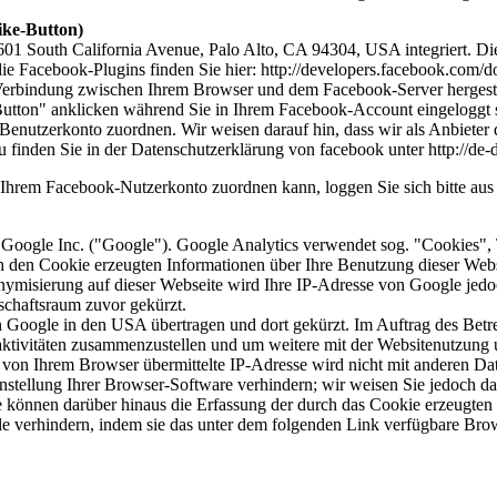
ike-Button)
1601 South California Avenue, Palo Alto, CA 94304, USA integriert.
die Facebook-Plugins finden Sie hier:
http://developers.facebook.com/do
Verbindung zwischen Ihrem Browser und dem Facebook-Server hergestellt
tton" anklicken während Sie in Ihrem Facebook-Account eingeloggt sin
nutzerkonto zuordnen. Wir weisen darauf hin, dass wir als Anbieter d
u finden Sie in der Datenschutzerklärung von facebook unter
http://de
Ihrem Facebook-Nutzerkonto zuordnen kann, loggen Sie sich bitte au
 Google Inc. ("Google"). Google Analytics verwendet sog. "Cookies", 
h den Cookie erzeugten Informationen über Ihre Benutzung dieser Web
onymisierung auf dieser Webseite wird Ihre IP-Adresse von Google jedo
chaftsraum zuvor gekürzt.
n Google in den USA übertragen und dort gekürzt. Im Auftrag des Betr
aktivitäten zusammenzustellen und um weitere mit der Websitenutzung
 von Ihrem Browser übermittelte IP-Adresse wird nicht mit anderen 
tellung Ihrer Browser-Software verhindern; wir weisen Sie jedoch dara
 können darüber hinaus die Erfassung der durch das Cookie erzeugten 
 verhindern, indem sie das unter dem folgenden Link verfügbare Brows