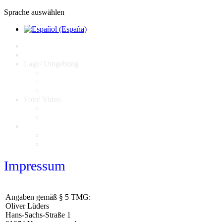
Sprache auswählen
Home
Ausstattung/ Preise
Lage/ Umgebung
Landkarte
Umgebung
Sportmöglichkeiten
Foto/ Video
Bildergalerie
Unser Image Video
Kontakt
Impressum
Datenschutz
Impressum
Angaben gemäß § 5 TMG:
Oliver Lüders
Hans-Sachs-Straße 1