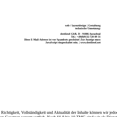
web-/ layoutdesign | Gestaltung
technische Umsetzung
:
derdiesel GbR, D - 91086 Aurachtal
Tel.: +49(0)9132-720 89 31
Diese E-Mail-Adresse ist vor Spambots geschützt! Zur Anzeige muss
JavaScript eingeschaltet sein.
|
www.derdiesel.net
die Richtigkeit, Vollständigkeit und Aktualität der Inhalte können wir