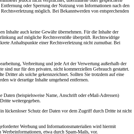
bieter jedoch nicht verpflichtet, übermittelte oder gespeicherte
ur Entfernung oder Sperrung der Nutzung von Informationen nach den
ten Rechtsverletzung möglich. Bei Bekanntwerden von entsprechenden
mden Inhalte auch keine Gewähr übernehmen. Für die Inhalte der
 Verlinkung auf mögliche Rechtsverstöße überprüft. Rechtswidrige
nkrete Anhaltspunkte einer Rechtsverletzung nicht zumutbar. Bei
 Bearbeitung, Verbreitung und jede Art der Verwertung außerhalb der
 sind nur für den privaten, nicht kommerziellen Gebrauch gestattet.
te Dritter als solche gekennzeichnet. Sollten Sie trotzdem auf eine
den wir derartige Inhalte umgehend entfernen.
e Daten (beispielsweise Name, Anschrift oder eMail-Adressen)
 Dritte weitergegeben.
n lückenloser Schutz der Daten vor dem Zugriff durch Dritte ist nicht
eforderter Werbung und Informationsmaterialien wird hiermit
von Werbeinformationen, etwa durch Spam-Mails, vor.